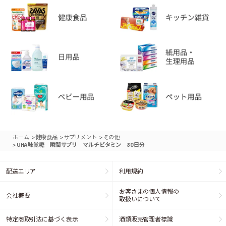
>
>
>
ホーム
健康食品
サプリメント
その他
>
UHA味覚糖 瞬間サプリ マルチビタミン 30日分
配送エリア
利用規約
お客さまの個人情報の
会社概要
取扱いについて
特定商取引法に基づく表示
酒類販売管理者標識