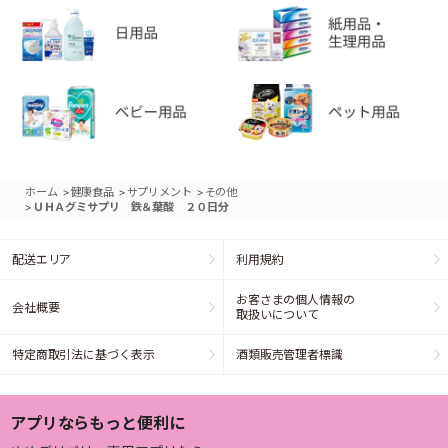
>
>
>
ホーム
健康食品
サプリメント
その他
>
ＵＨＡグミサプリ 鉄＆葉酸 ２０日分
配送エリア
利用規約
お客さまの個人情報の
会社概要
取扱いについて
特定商取引法に基づく表示
酒類販売管理者標識
アプリならもっと便利に