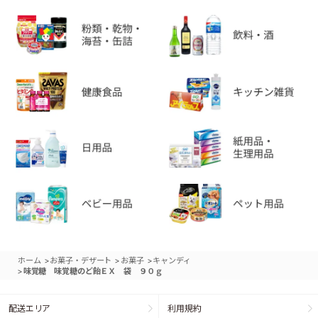
>
>
>
ホーム
お菓子・デザート
お菓子
キャンディ
>
味覚糖 味覚糖のど飴ＥＸ 袋 ９０ｇ
配送エリア
利用規約