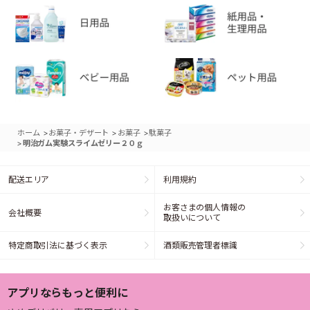
>
>
>
ホーム
お菓子・デザート
お菓子
駄菓子
>
明治ガム実験スライムゼリー２０ｇ
配送エリア
利用規約
お客さまの個人情報の
会社概要
取扱いについて
特定商取引法に基づく表示
酒類販売管理者標識
アプリならもっと便利に