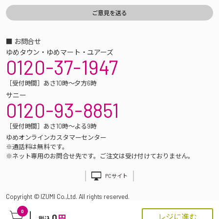
■ お問合せ
ゆめタウン・ゆめマート・ユアーズ
0120-37-1947
［受付時間］あさ10時～夕方6時
サニー
0120-93-8851
［受付時間］あさ10時～よる9時
ゆめオンラインカスタマーセンター
※通話料は無料です。
※ネット専用のお問合せ先です。ご注文は受け付けておりません。
PCサイト
Copyright © IZUMI Co.,Ltd. All rights reserved.
0
0
レジに進む
円
税込