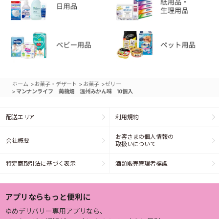
>
>
>
ホーム
お菓子・デザート
お菓子
ゼリー
>
マンナンライフ 蒟蒻畑 温州みかん味 10個入
配送エリア
利用規約
お客さまの個人情報の
会社概要
取扱いについて
特定商取引法に基づく表示
酒類販売管理者標識
アプリならもっと便利に
ゆめデリバリー専用アプリなら、