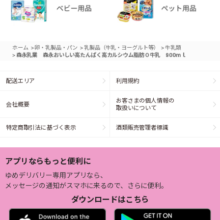
>
>
>
ホーム
卵・乳製品・パン
乳製品（牛乳・ヨーグルト等）
牛乳類
>
森永乳業 森永おいしい高たんぱく高カルシウム脂肪０牛乳 900ｍｌ
配送エリア
利用規約
お客さまの個人情報の
会社概要
取扱いについて
特定商取引法に基づく表示
酒類販売管理者標識
アプリならもっと便利に
ゆめデリバリー専用アプリなら、
メッセージの通知がスマホに来るので、さらに便利。
ダウンロードはこちら