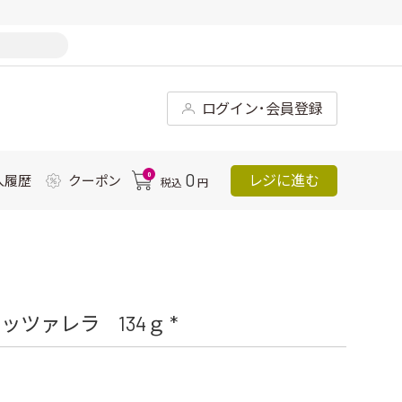
ログイン･会員登録
0
0
レジに進む
入履歴
クーポン
税込
円
ツァレラ 134ｇ *