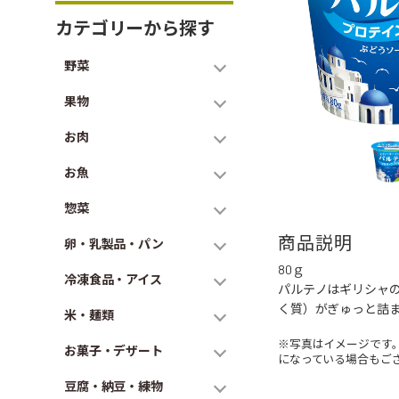
カテゴリーから探す
野菜
果物
お肉
お魚
惣菜
商品説明
卵・乳製品・パン
80ｇ
冷凍食品・アイス
パルテノはギリシャ
く質）がぎゅっと詰
米・麺類
※写真はイメージです
お菓子・デザート
になっている場合もご
豆腐・納豆・練物