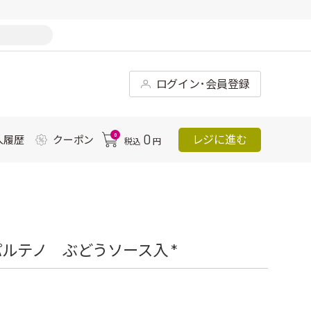
ログイン･会員登録
0
0
レジに進む
入履歴
クーポン
税込
円
ルテノ ぶどうソース入 *