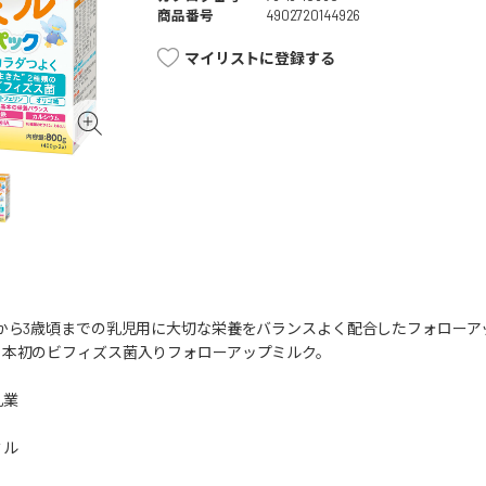
商品番号
4902720144926
マイリストに登録する
頃から3歳頃までの乳児用に大切な栄養をバランスよく配合したフォロー
日本初のビフィズス菌入りフォローアップミルク。
乳業
ミル