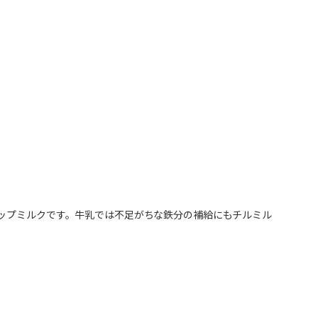
アップミルクです。牛乳では不足がちな鉄分の補給にもチルミル