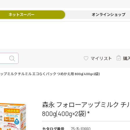
ネットスーパー
オンラインショップ
マイリスト
購
プミルク チルミル エコらくパック つめかえ用 800g(400g×2袋)
森永 フォローアップミルク チ
800g(400g×2袋) *
カタログ番号
75-15-10660