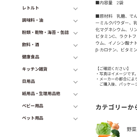
■内容量 2袋
レトルト
■原材料 乳糖、でん
調味料・油
ーミルクパウダー、乳
化マグネシウム、リ
粉類・乾物・海苔・缶詰
ビタミンC、ラクト
ウム、イノシン酸ナト
飲料・酒
β-カロテン、ビタミン
健康食品
【ご確認ください】
キッチン雑貨
・写真はイメージです
・メーカーの都合によ
日用品
ご購入後、パッケージ
紙用品・生理用品他
ベビー用品
カテゴリーか
ペット用品