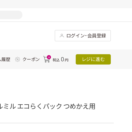
ログイン･会員登録
0
0
レジに進む
入履歴
クーポン
税込
円
ルミル エコらくパック つめかえ用