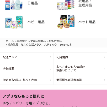
>
>
>
ホーム
健康食品
栄養補助食品
機能性飲料
>
森永乳業 ミルク生活プラス スティック 20ｇ×10本
配送エリア
利用規約
お客さまの個人情報の
会社概要
取扱いについて
特定商取引法に基づく表示
酒類販売管理者標識
アプリならもっと便利に
ゆめデリバリー専用アプリなら、