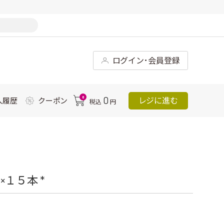
ログイン･会員登録
0
0
レジに進む
入履歴
クーポン
税込
円
１５本 *