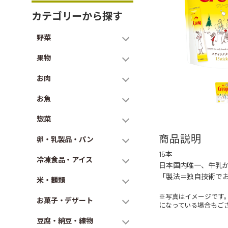
カテゴリーから探す
野菜
果物
お肉
お魚
惣菜
商品説明
卵・乳製品・パン
15本
冷凍食品・アイス
日本国内唯一、牛乳
「製法＝独自技術で
米・麺類
※写真はイメージです
お菓子・デザート
になっている場合もご
豆腐・納豆・練物