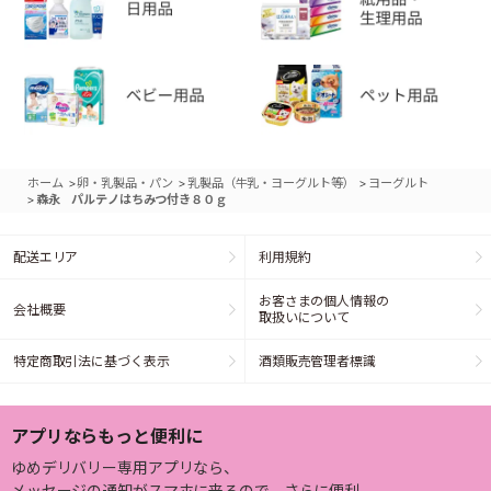
>
>
>
ホーム
卵・乳製品・パン
乳製品（牛乳・ヨーグルト等）
ヨーグルト
>
森永 パルテノはちみつ付き８０ｇ
配送エリア
利用規約
お客さまの個人情報の
会社概要
取扱いについて
特定商取引法に基づく表示
酒類販売管理者標識
アプリならもっと便利に
ゆめデリバリー専用アプリなら、
メッセージの通知がスマホに来るので、さらに便利。