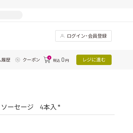
ログイン･会員登録
0
0
レジに進む
入履歴
クーポン
税込
円
ソーセージ 4本入 *