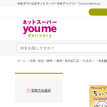
ゆめタウン公式ネットスーパーゆめデリバリー「youme delivery」
-
-
-
-
ホーム
豆腐・納豆・練物
練物・魚肉加工品
かまぼこ
丸大食
受取方法選択