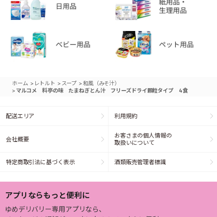
>
>
>
ホーム
レトルト
スープ
和風（みそ汁）
>
マルコメ 料亭の味 たまねぎとん汁 フリーズドライ顆粒タイプ 4食
配送エリア
利用規約
お客さまの個人情報の
会社概要
取扱いについて
特定商取引法に基づく表示
酒類販売管理者標識
アプリならもっと便利に
ゆめデリバリー専用アプリなら、