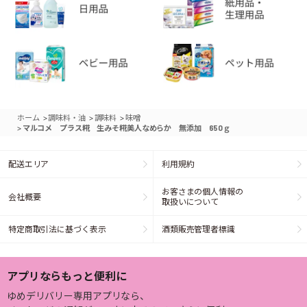
>
>
>
ホーム
調味料・油
調味料
味噌
>
マルコメ プラス糀 生みそ糀美人なめらか 無添加 650ｇ
配送エリア
利用規約
お客さまの個人情報の
会社概要
取扱いについて
特定商取引法に基づく表示
酒類販売管理者標識
アプリならもっと便利に
ゆめデリバリー専用アプリなら、