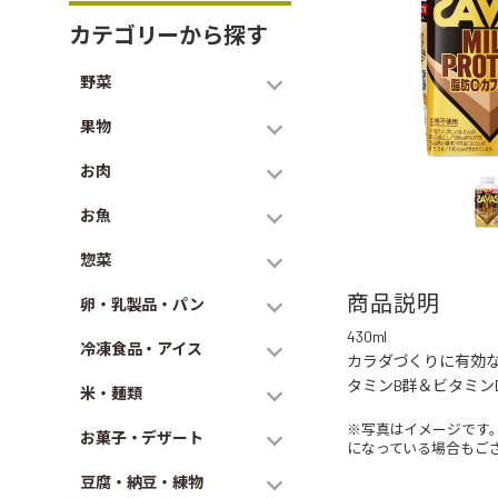
カテゴリーから探す
野菜
果物
お肉
お魚
惣菜
商品説明
卵・乳製品・パン
430ml
冷凍食品・アイス
カラダづくりに有効な
タミンB群＆ビタミン
米・麺類
※写真はイメージです
お菓子・デザート
になっている場合もご
豆腐・納豆・練物