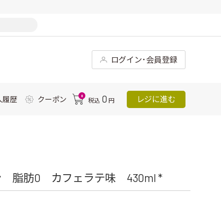
ログイン･会員登録
0
0
レジに進む
入履歴
クーポン
税込
円
脂肪0 カフェラテ味 430ml *