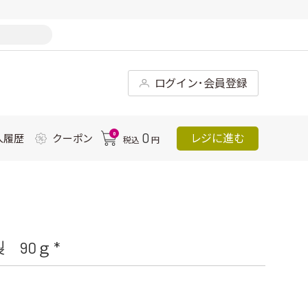
ログイン･会員登録
0
0
レジに進む
入履歴
クーポン
税込
円
90ｇ *