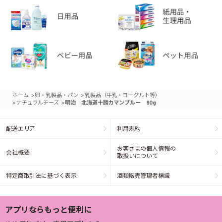
>
>
ホーム
卵・乳製品・パン
乳製品（牛乳・ヨーグルト等）
>
>
ナチュラルチーズ
明治 北海道十勝カマンブルー 90g
配送エリア
利用規約
お客さまの個人情報の
会社概要
取扱いについて
特定商取引法に基づく表示
酒類販売管理者標識
アプリならもっと便利に