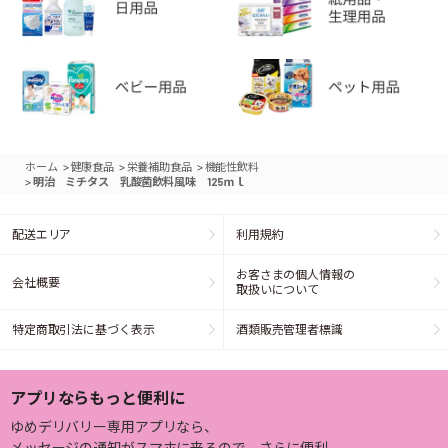
>
>
>
ホーム
健康食品
栄養補助食品
機能性飲料
>
明治 ミチタス 乳酸菌飲料風味 125ｍｌ
配送エリア
利用規約
お客さまの個人情報の
会社概要
取扱いについて
特定商取引法に基づく表示
酒類販売管理者標識
アプリならもっと便利に
ゆめデリバリー専用アプリなら、
メッセージの通知がスマホに来るので、さらに便利。