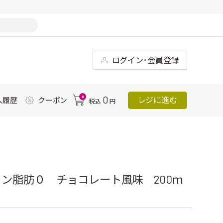
ログイン･会員登録
0
0
レジに進む
入履歴
クーポン
税込
円
ン脂肪０ チョコレート風味 200ｍ