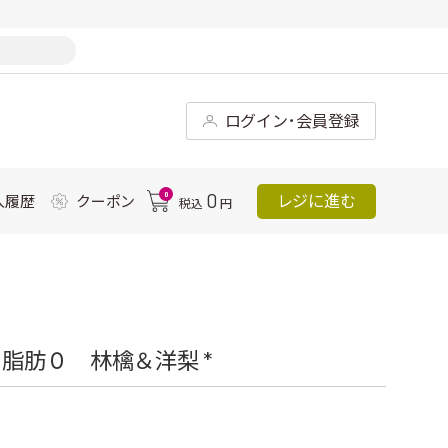
ログイン･会員登録
0
0
レジに進む
入履歴
クーポン
税込
円
脂肪０ 林檎＆洋梨 *