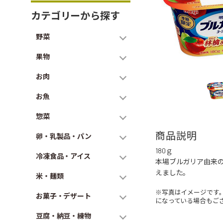
カテゴリーから探す
野菜
果物
お肉
お魚
惣菜
商品説明
卵・乳製品・パン
180ｇ
冷凍食品・アイス
本場ブルガリア由来
えました。
米・麺類
※写真はイメージです
お菓子・デザート
になっている場合もご
豆腐・納豆・練物