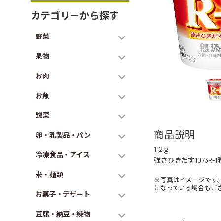
カテゴリーから探す
野菜
果物
お肉
お魚
惣菜
商品説明
卵・乳製品・パン
112ｇ
冷凍食品・アイス
強さひきだす1073
米・麺類
※写真はイメージです
になっている場合もご
お菓子・デザート
豆腐・納豆・練物