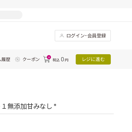
ログイン･会員登録
0
0
レジに進む
入履歴
クーポン
税込
円
１無添加甘みなし *