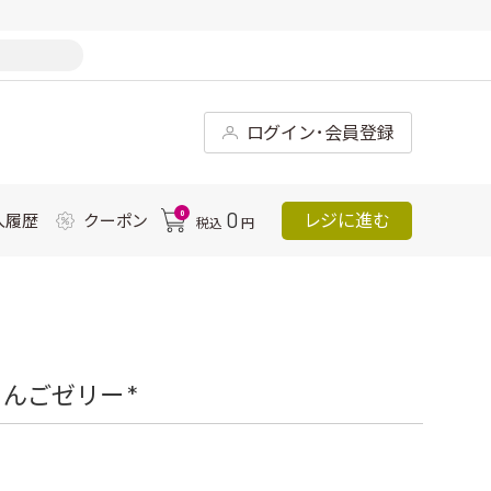
ログイン･会員登録
0
0
レジに進む
入履歴
クーポン
税込
円
んごゼリー *