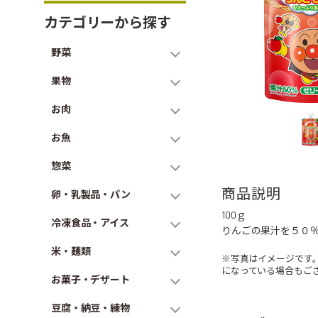
カテゴリーから探す
野菜
果物
お肉
お魚
惣菜
商品説明
卵・乳製品・パン
100ｇ
冷凍食品・アイス
りんごの果汁を５０
米・麺類
※写真はイメージです
になっている場合もご
お菓子・デザート
豆腐・納豆・練物