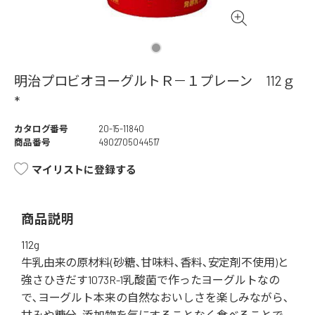
明治プロビオヨーグルトＲ－１プレーン 112ｇ
*
カタログ番号
20-15-11840
商品番号
4902705044517
マイリストに登録する
商品説明
112g
牛乳由来の原材料(砂糖､甘味料､香料､安定剤不使用)と
強さひきだす1073R-1乳酸菌で作ったヨーグルトなの
で､ヨーグルト本来の自然なおいしさを楽しみながら､
甘みや糖分､添加物を気にすることなく食べることで､