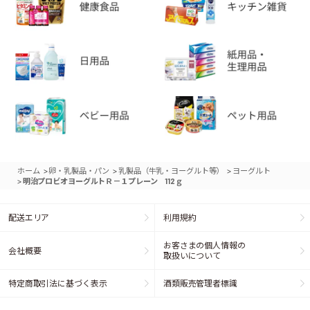
>
>
>
ホーム
卵・乳製品・パン
乳製品（牛乳・ヨーグルト等）
ヨーグルト
>
明治プロビオヨーグルトＲ－１プレーン 112ｇ
配送エリア
利用規約
お客さまの個人情報の
会社概要
取扱いについて
特定商取引法に基づく表示
酒類販売管理者標識