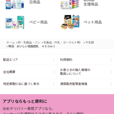
>
>
>
ホーム
卵・乳製品・パン
乳製品（牛乳・ヨーグルト等）
牛乳類
>
明治 おいしい低脂肪乳 ４５０ｍｌ
配送エリア
利用規約
お客さまの個人情報の
会社概要
取扱いについて
特定商取引法に基づく表示
酒類販売管理者標識
アプリならもっと便利に
ゆめデリバリー専用アプリなら、
メッセージの通知がスマホに来るので、さらに便利。