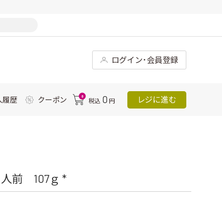
ログイン･会員登録
0
0
レジに進む
入履歴
クーポン
税込
円
前 107ｇ *