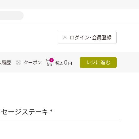
ログイン･会員登録
0
0
レジに進む
入履歴
クーポン
税込
円
セージステーキ *