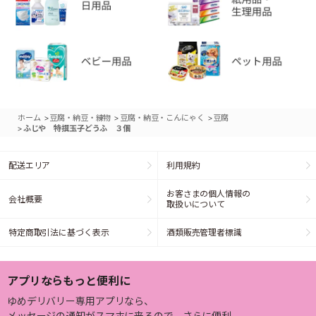
>
>
>
ホーム
豆腐・納豆・練物
豆腐・納豆・こんにゃく
豆腐
>
ふじや 特撰玉子どうふ ３個
配送エリア
利用規約
お客さまの個人情報の
会社概要
取扱いについて
特定商取引法に基づく表示
酒類販売管理者標識
アプリならもっと便利に
ゆめデリバリー専用アプリなら、
メッセージの通知がスマホに来るので、さらに便利。