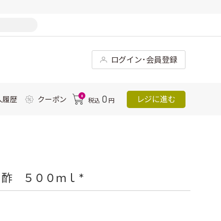
ログイン･会員登録
0
0
レジに進む
入履歴
クーポン
税込
円
酢 ５００ｍｌ *