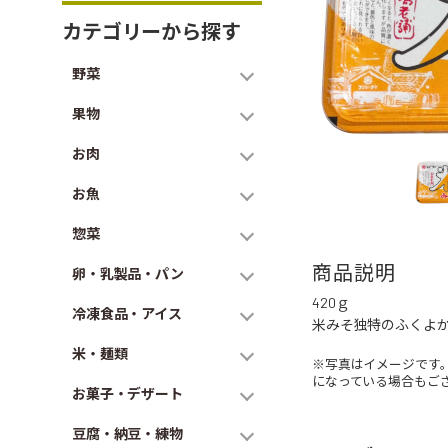
カテゴリーから探す
野菜
果物
お肉
お魚
惣菜
商品説明
卵・乳製品・パン
420ｇ
冷凍食品・アイス
米みそ独特のふくよ
米・麺類
※写真はイメージです
になっている場合もご
お菓子・デザート
豆腐・納豆・練物