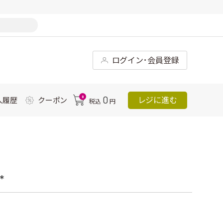
ログイン･会員登録
0
0
レジに進む
入履歴
クーポン
税込
円
*