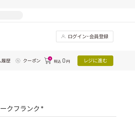
ログイン･会員登録
0
0
レジに進む
入履歴
クーポン
税込
円
ークフランク *