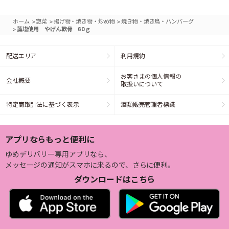
>
>
>
ホーム
惣菜
揚げ物・焼き物・炒め物
焼き物・焼き鳥・ハンバーグ
>
藻塩使用 やげん軟骨 60ｇ
配送エリア
利用規約
お客さまの個人情報の
会社概要
取扱いについて
特定商取引法に基づく表示
酒類販売管理者標識
アプリならもっと便利に
ゆめデリバリー専用アプリなら、
メッセージの通知がスマホに来るので、さらに便利。
ダウンロードはこちら