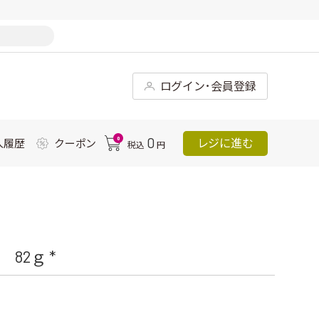
ログイン･会員登録
0
0
レジに進む
入履歴
クーポン
税込
円
82ｇ *