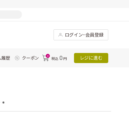
ログイン･会員登録
0
0
レジに進む
入履歴
クーポン
税込
円
*