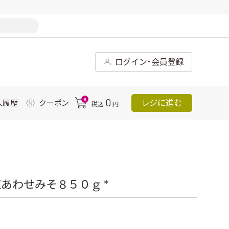
ログイン･会員登録
0
0
レジに進む
入履歴
クーポン
税込
円
あわせみそ８５０ｇ *