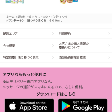
>
>
>
ホーム
調味料・油
だし・つゆ・ポン酢
つゆ
>
フンドーキン 麺つゆうまくち ６００ｍｌ
配送エリア
利用規約
お客さまの個人情報の
会社概要
取扱いについて
特定商取引法に基づく表示
酒類販売管理者標識
アプリならもっと便利に
ゆめデリバリー専用アプリなら、
メッセージの通知がスマホに来るので、さらに便利。
ダウンロードはこちら