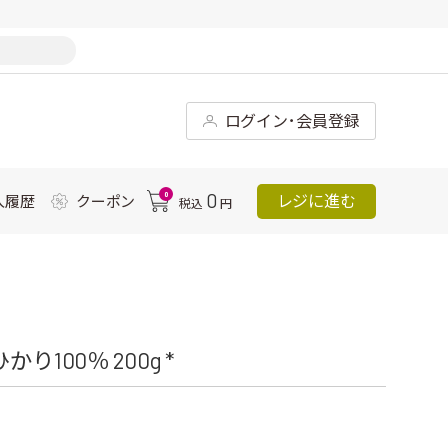
ログイン･会員登録
0
0
レジに進む
入履歴
クーポン
税込
円
100％ 200g *