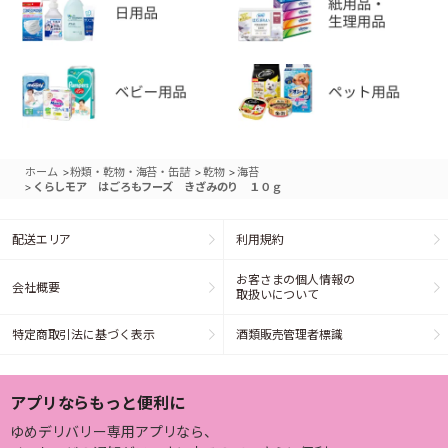
>
>
>
ホーム
粉類・乾物・海苔・缶詰
乾物
海苔
>
くらしモア はごろもフーズ きざみのり １０ｇ
配送エリア
利用規約
お客さまの個人情報の
会社概要
取扱いについて
特定商取引法に基づく表示
酒類販売管理者標識
アプリならもっと便利に
ゆめデリバリー専用アプリなら、