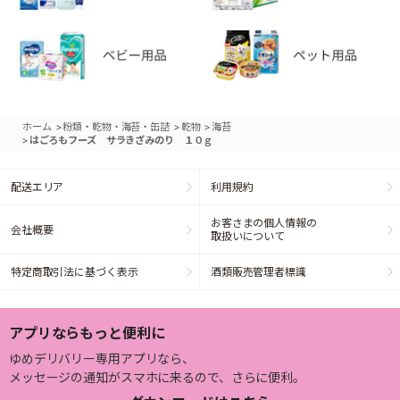
>
>
>
ホーム
粉類・乾物・海苔・缶詰
乾物
海苔
>
はごろもフーズ サラきざみのり １０ｇ
配送エリア
利用規約
お客さまの個人情報の
会社概要
取扱いについて
特定商取引法に基づく表示
酒類販売管理者標識
アプリならもっと便利に
ゆめデリバリー専用アプリなら、
メッセージの通知がスマホに来るので、さらに便利。