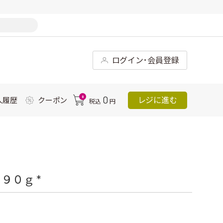
ログイン･会員登録
0
0
レジに進む
入履歴
クーポン
税込
円
９０ｇ *