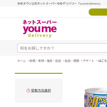
ゆめタウン公式ネットスーパーゆめデリバリー「youme delivery」
-
-
-
-
ホーム
粉類・乾物・海苔・缶詰
缶詰・瓶類
デザート
はごろ
受取方法選択