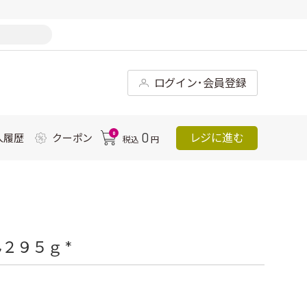
ログイン･会員登録
0
0
レジに進む
入履歴
クーポン
税込
円
２９５ｇ *