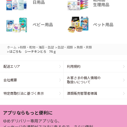
>
>
>
ホーム
粉類・乾物・海苔・缶詰
缶詰・瓶類
魚類・貝類
>
はごろも シーチキンとろ 75ｇ
配送エリア
利用規約
お客さまの個人情報の
会社概要
取扱いについて
特定商取引法に基づく表示
酒類販売管理者標識
アプリならもっと便利に
ゆめデリバリー専用アプリなら、
メッセージの通知がスマホに来るので、さらに便利。