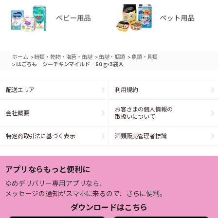
>
>
>
ホーム
粉類・乾物・海苔・缶詰
缶詰・瓶類
魚類・貝類
>
はごろも シーチキンマイルド 50ｇ×3袋入
配送エリア
利用規約
お客さまの個人情報の
会社概要
取扱いについて
特定商取引法に基づく表示
酒類販売管理者標識
アプリならもっと便利に
ゆめデリバリー専用アプリなら、
メッセージの通知がスマホに来るので、さらに便利。
ダウンロードはこちら