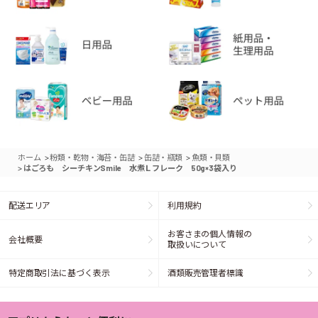
>
>
>
ホーム
粉類・乾物・海苔・缶詰
缶詰・瓶類
魚類・貝類
>
はごろも シーチキンSmile 水煮Ｌフレーク 50g×3袋入り
配送エリア
利用規約
お客さまの個人情報の
会社概要
取扱いについて
特定商取引法に基づく表示
酒類販売管理者標識