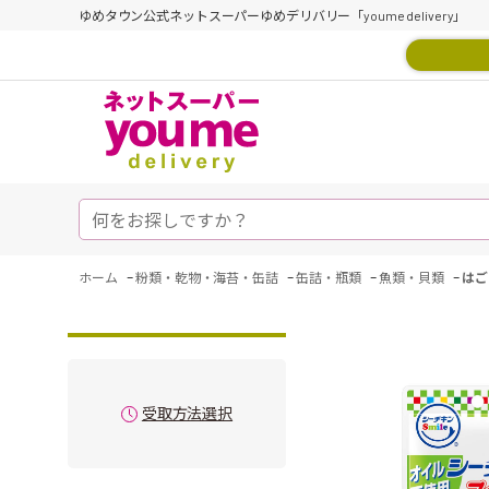
ゆめタウン公式ネットスーパーゆめデリバリー「youme delivery」
-
-
-
-
ホーム
粉類・乾物・海苔・缶詰
缶詰・瓶類
魚類・貝類
はご
受取方法選択