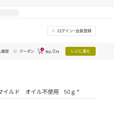
ログイン･会員登録
0
0
レジに進む
入履歴
クーポン
税込
円
マイルド オイル不使用 50ｇ *