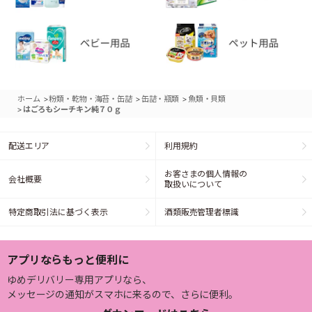
>
>
>
ホーム
粉類・乾物・海苔・缶詰
缶詰・瓶類
魚類・貝類
>
はごろもシーチキン純７０ｇ
配送エリア
利用規約
お客さまの個人情報の
会社概要
取扱いについて
特定商取引法に基づく表示
酒類販売管理者標識
アプリならもっと便利に
ゆめデリバリー専用アプリなら、
メッセージの通知がスマホに来るので、さらに便利。