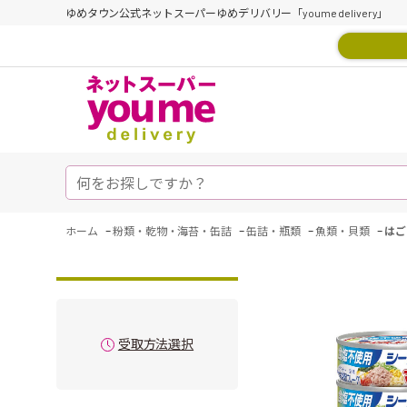
ゆめタウン公式ネットスーパーゆめデリバリー「youme delivery」
-
-
-
-
ホーム
粉類・乾物・海苔・缶詰
缶詰・瓶類
魚類・貝類
はご
受取方法選択