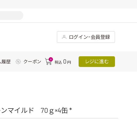
ログイン･会員登録
0
0
レジに進む
入履歴
クーポン
税込
円
マイルド 70ｇ×4缶 *