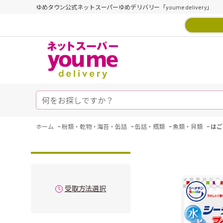
ゆめタウン公式ネットスーパーゆめデリバリー「youme delivery」
-
-
-
-
ホーム
粉類・乾物・海苔・缶詰
缶詰・瓶類
魚類・貝類
はご
受取方法選択