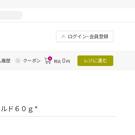
ログイン･会員登録
0
0
レジに進む
入履歴
クーポン
税込
円
ルド６０ｇ *