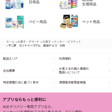
>
>
>
ホーム
お菓子・デザート
お菓子
クッキー・ビスケット
>
不二家 カントリーマアム 厳選チョコ 12枚
配送エリア
利用規約
お客さまの個人情報の
会社概要
取扱いについて
特定商取引法に基づく表示
酒類販売管理者標識
アプリならもっと便利に
ゆめデリバリー専用アプリなら、
メッセージの通知がスマホに来るので、さらに便利。