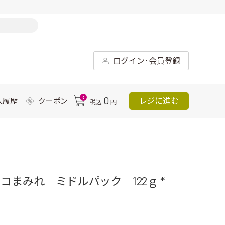
ログイン･会員登録
0
0
レジに進む
入履歴
クーポン
税込
円
まみれ ミドルパック 122ｇ *