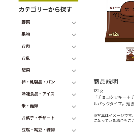
カテゴリーから探す
野菜
果物
お肉
お魚
惣菜
商品説明
卵・乳製品・パン
122ｇ
冷凍食品・アイス
「チョコクッキー＋
ルパックタイプ。勉
米・麺類
※写真はイメージです
お菓子・デザート
になっている場合もご
豆腐・納豆・練物